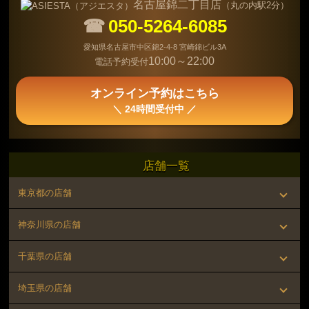
名古屋錦二丁目店
（丸の内駅2分）
☎
050-5264-6085
愛知県名古屋市中区錦2-4-8 宮崎錦ビル3A
10:00～22:00
電話予約受付
オンライン予約はこちら
＼ 24時間受付中 ／
店舗一覧
東京都の店舗
▸ 町田店（町田駅 徒歩1分）
神奈川県の店舗
▸ 八王子店（八王子駅 徒歩2分）
▸ 横浜店（横浜駅 徒歩5分）
千葉県の店舗
▸ 立川店（立川駅 徒歩1分）
▸ 関内店（関内駅 徒歩1分）
▸ 木更津店（木更津駅 バス10分）
埼玉県の店舗
▸ 新宿店（新宿駅 徒歩4分）