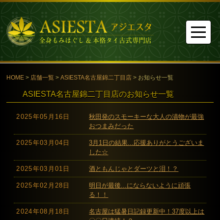
HOME
>
店舗一覧
>
ASIESTA名古屋錦二丁目店
> お知らせ一覧
ASIESTA名古屋錦二丁目店のお知らせ一覧
2025年05月16日
秋田発のスモーキーな大人の漬物が最強
おつまみだった
2025年03月04日
3月1日の結果...応援ありがとうございま
した☆
2025年03月01日
酒ともんじゃとダーツと泪！？
2025年02月28日
明日が最後...にならないように頑張
る！！
2024年08月18日
名古屋は猛暑日記録更新中！37度以上は