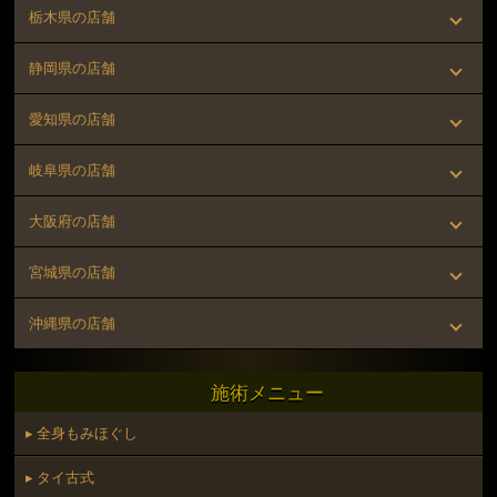
▸ 川崎店（川崎駅 徒歩5分）
▸ 大宮店（大宮駅 徒歩5分）
栃木県の店舗
▸ 恵比寿店（恵比寿駅 徒歩3分）
▸ 溝の口店（溝の口駅 徒歩3分）
▸ 新河岸店（新河岸駅 徒歩10分）
▸ 宇都宮店（宇都宮駅 徒歩5分）
静岡県の店舗
▸ 渋谷はなれ店（渋谷駅 徒歩30秒）
▸ 藤沢店（藤沢駅 徒歩1分）
▸ 春日部店（春日部駅 徒歩3分）
▸ 新静岡駅前店（新静岡駅 徒歩1分）
愛知県の店舗
▸ 新橋店（新橋駅 徒歩5分）
▸ 平塚駅前店（平塚駅 徒歩2分）
▸ 名古屋錦二丁目店（丸の内駅 徒歩2分）
岐阜県の店舗
▸ 吉祥寺店（吉祥寺駅 徒歩3分）
▸ 大和店（大和駅 徒歩3分）
▸ 金山店（金山駅 徒歩2分）
▸ 門前仲町店（門前仲町駅 徒歩1分）
▸ 岐阜駅前店（名鉄岐阜駅 徒歩1分）
大阪府の店舗
▸ 相模大野店（相模大野駅 徒歩2分）
▸ 蒲田東口店（蒲田駅 徒歩3分）
▸ 可児店（可児駅 徒歩12分）
▸ 湘南台店（湘南台駅 徒歩1分）
▸ 心斎橋店（堺筋本町駅 徒歩5分）
宮城県の店舗
▸ 五反田店（五反田駅 徒歩5分）
▸ 枚方店（枚方市駅 徒歩3分）
▸ 仙台一番町店（勾当台公園駅 徒歩2分）
沖縄県の店舗
▸ 調布店（調布駅 徒歩2分）
▸ 仙台駅前店（仙台駅 徒歩1分）
▸ 那覇国際通り店（県庁前駅 徒歩3分）
施術メニュー
▸ 中野桃園店（中野駅 徒歩3分）
▸ 全身もみほぐし
▸ タイ古式