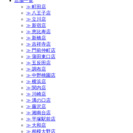
店舗一覧
≫ 町田店
≫ 八王子店
≫ 立川店
≫ 新宿店
≫ 恵比寿店
≫ 新橋店
≫ 吉祥寺店
≫ 門前仲町店
≫ 蒲田東口店
≫ 五反田店
≫ 調布店
≫ 中野桃園店
≫ 横浜店
≫ 関内店
≫ 川崎店
≫ 溝の口店
≫ 藤沢店
≫ 湘南台店
≫ 平塚駅前店
≫ 大和店
≫ 相模大野店