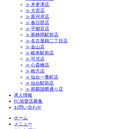
≫ 木更津店
≫ 大宮店
≫ 新河岸店
≫ 春日部店
≫ 宇都宮店
≫ 新静岡駅前店
≫ 名古屋錦二丁目店
≫ 金山店
≫ 岐阜駅前店
≫ 可児店
≫ 心斎橋店
≫ 枚方店
≫ 仙台一番町店
≫ 仙台駅前店
≫ 那覇国際通り店
求人情報
FC加盟店募集
お問い合わせ
ホーム
メニュー