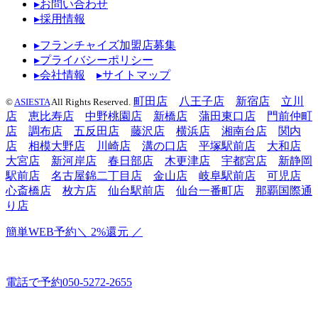
▸お問い合わせ
▸採用情報
▸フランチャイズ加盟店募集
▸プライバシーポリシー
▸会社情報
▸サイトマップ
町田店
八王子店
新宿店
立川
©
ASIESTA
All Rights Reserved.
店
恵比寿店
中野桃園店
新橋店
蒲田東口店
門前仲町
店
調布店
五反田店
藤沢店
横浜店
湘南台店
関内
店
相模大野店
川崎店
溝の口店
平塚駅前店
大和店
大宮店
新河岸店
春日部店
木更津店
宇都宮店
新静岡
駅前店
名古屋錦二丁目店
金山店
岐阜駅前店
可児店
心斎橋店
枚方店
仙台駅前店
仙台一番町店
那覇国際通
り店
簡単WEB予約
＼ 2%還元 ／
電話で予約
050-5272-2655