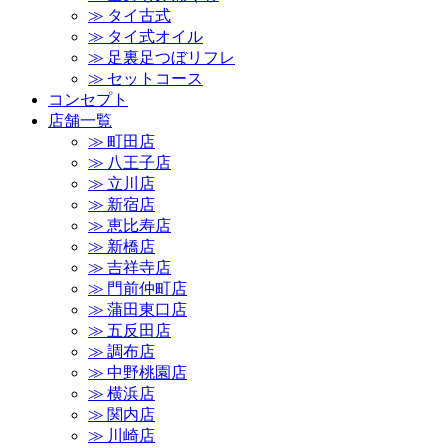
≫ タイ古式
≫ タイ式オイル
≫ 足裏足つぼリフレ
≫ セットコース
コンセプト
店舗一覧
≫ 町田店
≫ 八王子店
≫ 立川店
≫ 新宿店
≫ 恵比寿店
≫ 新橋店
≫ 吉祥寺店
≫ 門前仲町店
≫ 蒲田東口店
≫ 五反田店
≫ 調布店
≫ 中野桃園店
≫ 横浜店
≫ 関内店
≫ 川崎店