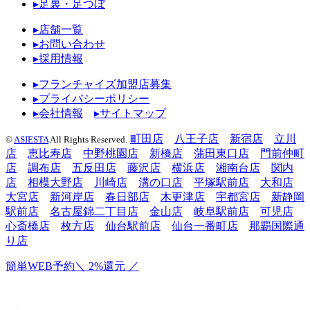
▸足裏・足つぼ
▸店舗一覧
▸お問い合わせ
▸採用情報
▸フランチャイズ加盟店募集
▸プライバシーポリシー
▸会社情報
▸サイトマップ
町田店
八王子店
新宿店
立川
©
ASIESTA
All Rights Reserved.
店
恵比寿店
中野桃園店
新橋店
蒲田東口店
門前仲町
店
調布店
五反田店
藤沢店
横浜店
湘南台店
関内
店
相模大野店
川崎店
溝の口店
平塚駅前店
大和店
大宮店
新河岸店
春日部店
木更津店
宇都宮店
新静岡
駅前店
名古屋錦二丁目店
金山店
岐阜駅前店
可児店
心斎橋店
枚方店
仙台駅前店
仙台一番町店
那覇国際通
り店
簡単WEB予約
＼ 2%還元 ／