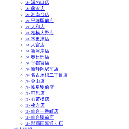
≫ 溝の口店
≫ 藤沢店
≫ 湘南台店
≫ 平塚駅前店
≫ 大和店
≫ 相模大野店
≫ 木更津店
≫ 大宮店
≫ 新河岸店
≫ 春日部店
≫ 宇都宮店
≫ 新静岡駅前店
≫ 名古屋錦二丁目店
≫ 金山店
≫ 岐阜駅前店
≫ 可児店
≫ 心斎橋店
≫ 枚方店
≫ 仙台一番町店
≫ 仙台駅前店
≫ 那覇国際通り店