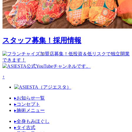
スタッフ募集！
採用情報
↑
▸お知らせ一覧
▸コンセプト
▸施術メニュー
▸全身もみほぐし
▸タイ古式