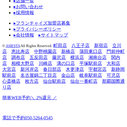
▸店舗一覧
▸お問い合わせ
▸採用情報
▸フランチャイズ加盟店募集
▸プライバシーポリシー
▸会社情報
▸サイトマップ
町田店
八王子店
新宿店
立川
©
ASIESTA
All Rights Reserved.
店
恵比寿店
中野桃園店
新橋店
蒲田東口店
門前仲町
店
調布店
五反田店
藤沢店
横浜店
湘南台店
関内
店
相模大野店
川崎店
溝の口店
平塚駅前店
大和店
大宮店
新河岸店
春日部店
木更津店
宇都宮店
新静岡
駅前店
名古屋錦二丁目店
金山店
岐阜駅前店
可児店
心斎橋店
枚方店
仙台駅前店
仙台一番町店
那覇国際通
り店
簡単WEB予約
＼ 2%還元 ／
電話で予約
050-5264-0545