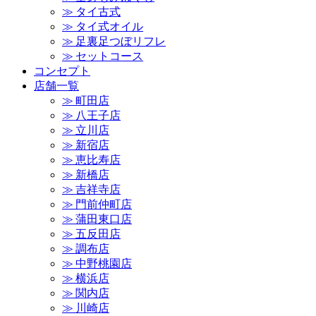
≫ タイ古式
≫ タイ式オイル
≫ 足裏足つぼリフレ
≫ セットコース
コンセプト
店舗一覧
≫ 町田店
≫ 八王子店
≫ 立川店
≫ 新宿店
≫ 恵比寿店
≫ 新橋店
≫ 吉祥寺店
≫ 門前仲町店
≫ 蒲田東口店
≫ 五反田店
≫ 調布店
≫ 中野桃園店
≫ 横浜店
≫ 関内店
≫ 川崎店