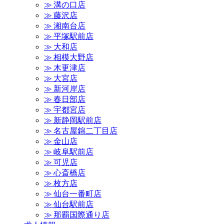
≫ 溝の口店
≫ 藤沢店
≫ 湘南台店
≫ 平塚駅前店
≫ 大和店
≫ 相模大野店
≫ 木更津店
≫ 大宮店
≫ 新河岸店
≫ 春日部店
≫ 宇都宮店
≫ 新静岡駅前店
≫ 名古屋錦二丁目店
≫ 金山店
≫ 岐阜駅前店
≫ 可児店
≫ 心斎橋店
≫ 枚方店
≫ 仙台一番町店
≫ 仙台駅前店
≫ 那覇国際通り店