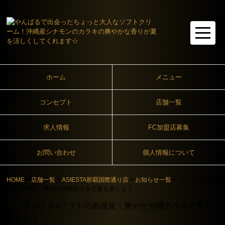
ホーム
メニュー
コンセプト
店舗一覧
求人情報
FC加盟店募集
お問い合わせ
個人情報について
HOME
>
店舗一覧
>
ASIESTA那覇国際通り店
>
お知らせ一覧
> スパイス×ソフ
トの新感覚！爽やか沖縄カラキで夏を楽しもう
スパイス×ソフトの新感覚！爽やか沖縄カラキで夏を
楽しもう