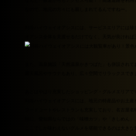
なんと一般道からもアクセス可能！！高速道路を利用
なので、地元の方々にも親しまれてるんですねー。
刈谷ハイウェイオアシス
には、サービスエリアには珍
オアシス全体を見渡せるだけでなく、天気が良ければ
また、温泉施設「
天然温泉かきつばた
」も併設されて
露天風呂やサウナもあり、広々空間でリラックスでき
あとはやはり充実したショッピング・グルメエリアで
刈谷ハイウェイオアシス
には、地元の特産品やお土産
フードコートやレストランも充実しており、名古屋名
特に、愛知県ならではの「味噌カツ」や「きしめん」
ここでしか味わえないグルメを堪能できるのは大きな