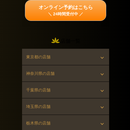
オンライン予約はこちら
＼ 24時間受付中 ／
店舗一覧
東京都の店舗
▸ 町田店（町田駅 徒歩1分）
神奈川県の店舗
▸ 八王子店（八王子駅 徒歩2分）
▸ 横浜店（横浜駅 徒歩5分）
千葉県の店舗
▸ 立川店（立川駅 徒歩1分）
▸ 関内店（関内駅 徒歩1分）
▸ 木更津店（木更津駅 バス10分）
埼玉県の店舗
▸ 新宿店（新宿駅 徒歩4分）
▸ 川崎店（川崎駅 徒歩5分）
▸ 大宮店（大宮駅 徒歩5分）
栃木県の店舗