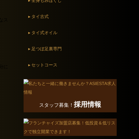
▸ 全身もみほぐし
▸ タイ古式
なス
▸ タイ式オイル
▸ 足つぼ足裏専門
▸ セットコース
分に
採用情報
スタッフ募集！