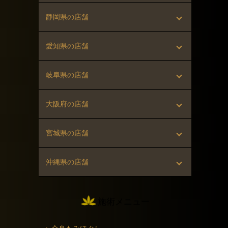
▸ 恵比寿店（恵比寿駅 徒歩3分）
▸ 溝の口店（溝の口駅 徒歩3分）
▸ 新河岸店（新河岸駅 徒歩10分）
▸ 宇都宮店（宇都宮駅 徒歩5分）
静岡県の店舗
▸ 渋谷はなれ店（渋谷駅 徒歩30秒）
▸ 藤沢店（藤沢駅 徒歩1分）
▸ 春日部店（春日部駅 徒歩3分）
▸ 新静岡駅前店（新静岡駅 徒歩1分）
愛知県の店舗
▸ 新橋店（新橋駅 徒歩5分）
▸ 平塚駅前店（平塚駅 徒歩2分）
▸ 名古屋錦二丁目店（丸の内駅 徒歩2分）
岐阜県の店舗
▸ 吉祥寺店（吉祥寺駅 徒歩3分）
▸ 大和店（大和駅 徒歩3分）
▸ 金山店（金山駅 徒歩2分）
▸ 岐阜駅前店（名鉄岐阜駅 徒歩1分）
大阪府の店舗
▸ 門前仲町店（門前仲町駅 徒歩1分）
▸ 相模大野店（相模大野駅 徒歩2分）
▸ 可児店（可児駅 徒歩12分）
▸ 心斎橋店（堺筋本町駅 徒歩5分）
宮城県の店舗
▸ 蒲田東口店（蒲田駅 徒歩3分）
▸ 湘南台店（湘南台駅 徒歩1分）
▸ 枚方店（枚方市駅 徒歩3分）
▸ 仙台一番町店（勾当台公園駅 徒歩2分）
沖縄県の店舗
▸ 五反田店（五反田駅 徒歩5分）
▸ 仙台駅前店（仙台駅 徒歩1分）
▸ 那覇国際通り店（県庁前駅 徒歩3分）
▸ 調布店（調布駅 徒歩2分）
施術メニュー
▸ 中野桃園店（中野駅 徒歩3分）