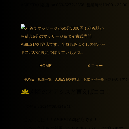
ASIESTA刈谷店 ☎ 050-5272-2658 営業時間10:00～22:0
HOME
メニュー
HOME
>
店舗一覧
>
ASIESTA刈谷店
>
お知らせ一覧
> 刈谷のオア
刈谷のオアシスと言えばココ！
公開日：
2024年08月24日(土)
こんにちは！！ASIESTA刈谷店です！
いつも当店をご利用いただきありがとうございます！