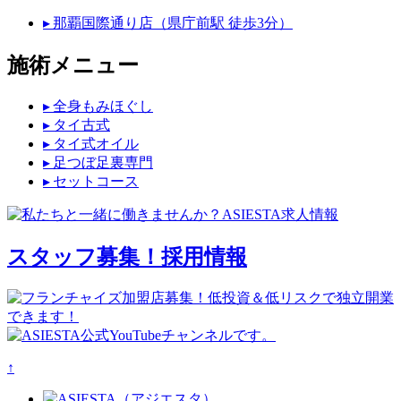
▸ 那覇国際通り店（県庁前駅 徒歩3分）
施術メニュー
▸ 全身もみほぐし
▸ タイ古式
▸ タイ式オイル
▸ 足つぼ足裏専門
▸ セットコース
スタッフ募集！
採用情報
↑