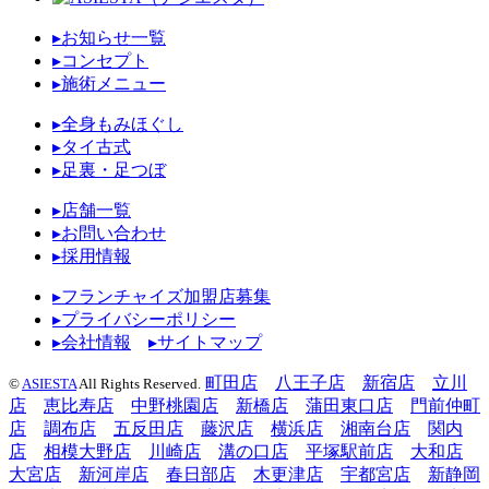
▸お知らせ一覧
▸コンセプト
▸施術メニュー
▸全身もみほぐし
▸タイ古式
▸足裏・足つぼ
▸店舗一覧
▸お問い合わせ
▸採用情報
▸フランチャイズ加盟店募集
▸プライバシーポリシー
▸会社情報
▸サイトマップ
町田店
八王子店
新宿店
立川
©
ASIESTA
All Rights Reserved.
店
恵比寿店
中野桃園店
新橋店
蒲田東口店
門前仲町
店
調布店
五反田店
藤沢店
横浜店
湘南台店
関内
店
相模大野店
川崎店
溝の口店
平塚駅前店
大和店
大宮店
新河岸店
春日部店
木更津店
宇都宮店
新静岡