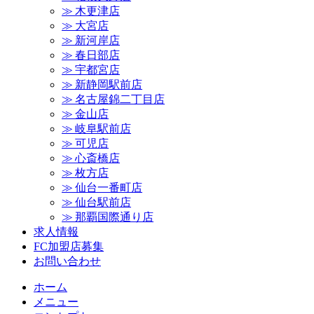
≫ 木更津店
≫ 大宮店
≫ 新河岸店
≫ 春日部店
≫ 宇都宮店
≫ 新静岡駅前店
≫ 名古屋錦二丁目店
≫ 金山店
≫ 岐阜駅前店
≫ 可児店
≫ 心斎橋店
≫ 枚方店
≫ 仙台一番町店
≫ 仙台駅前店
≫ 那覇国際通り店
求人情報
FC加盟店募集
お問い合わせ
ホーム
メニュー