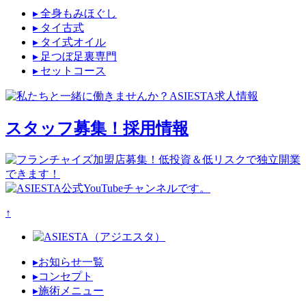
▸ 全身もみほぐし
▸ タイ古式
▸ タイ式オイル
▸ 足つぼ足裏専門
▸ セットコース
スタッフ募集！
採用情報
↑
▸お知らせ一覧
▸コンセプト
▸施術メニュー