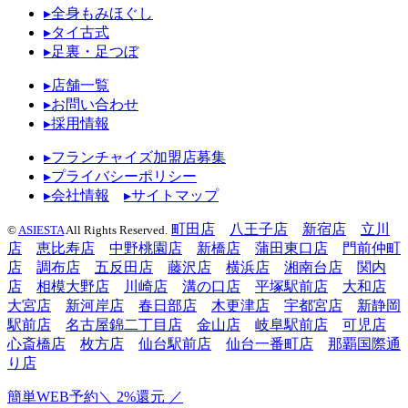
▸全身もみほぐし
▸タイ古式
▸足裏・足つぼ
▸店舗一覧
▸お問い合わせ
▸採用情報
▸フランチャイズ加盟店募集
▸プライバシーポリシー
▸会社情報
▸サイトマップ
町田店
八王子店
新宿店
立川
©
ASIESTA
All Rights Reserved.
店
恵比寿店
中野桃園店
新橋店
蒲田東口店
門前仲町
店
調布店
五反田店
藤沢店
横浜店
湘南台店
関内
店
相模大野店
川崎店
溝の口店
平塚駅前店
大和店
大宮店
新河岸店
春日部店
木更津店
宇都宮店
新静岡
駅前店
名古屋錦二丁目店
金山店
岐阜駅前店
可児店
心斎橋店
枚方店
仙台駅前店
仙台一番町店
那覇国際通
り店
簡単WEB予約
＼ 2%還元 ／