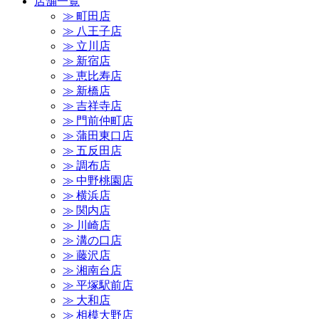
店舗一覧
≫ 町田店
≫ 八王子店
≫ 立川店
≫ 新宿店
≫ 恵比寿店
≫ 新橋店
≫ 吉祥寺店
≫ 門前仲町店
≫ 蒲田東口店
≫ 五反田店
≫ 調布店
≫ 中野桃園店
≫ 横浜店
≫ 関内店
≫ 川崎店
≫ 溝の口店
≫ 藤沢店
≫ 湘南台店
≫ 平塚駅前店
≫ 大和店
≫ 相模大野店