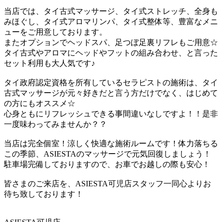
当店では、タイ古式マッサージ、タイ式ストレッチ、全身も
みほぐし、タイ式アロマリンパ、タイ式整体等、豊富なメニ
ューをご用意しております。
またオプションでヘッドスパ、足つぼ足裏リフレもご用意☆
タイ古式やアロマにヘッドやフットの組み合わせ、と言った
セット利用も大人気です♪
タイ政府認定資格を所有しているセラピストの施術は、タイ
古式マッサージが元々好きだと言う方だけでなく、はじめて
の方にもオススメ☆
心身ともにリフレッシュできる事間違いなしですよ！！是非
一度味わってみませんか？？
当店は完全個室！涼しく快適な施術ルームです！体力落ちる
この季節、ASIESTAのマッサージで元気回復しましょう！
駐車場完備しておりますので、お車でお越しの際も安心！
皆さまのご来店を、ASIESTA可児店スタッフ一同心よりお
待ち致しております！