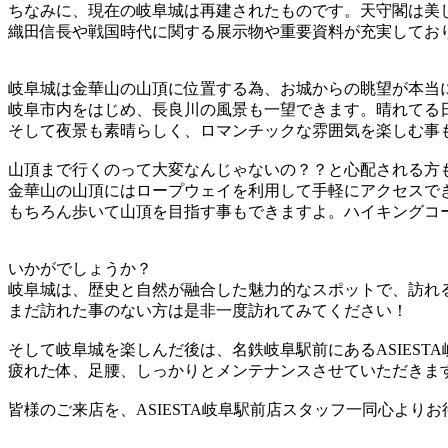
ちなみに、現在の岐阜城は再建されたものです。天守閣は美
織田信長や戦国時代に関する展示物や重要資料が充実してお
岐阜城は金華山の山頂に位置する為、お城からの眺望が本当
岐阜市内をはじめ、長良川の風景も一望できます。晴れてる
そして夜景も素晴らしく、ロマンチックな雰囲気を楽しむ事
山頂まで行くのって大変なんじゃないの？？と心配される方
金華山の山頂にはロープウェイを利用して手軽にアクセスで
もちろん歩いて山頂を目指す事もできますよ。ハイキングコ
いかがでしょうか？
岐阜城は、歴史と自然が融合した魅力的なスポットで、訪れ
まだ訪れた事のない方は是非一度訪れてみてください！
そして岐阜城を楽しんだ後は、名鉄岐阜駅前にあるASIEST
疲れた体、足腰、しっかりとメンテナンスさせていただきま
皆様のご来店を、ASIESTA岐阜駅前店スタッフ一同心より