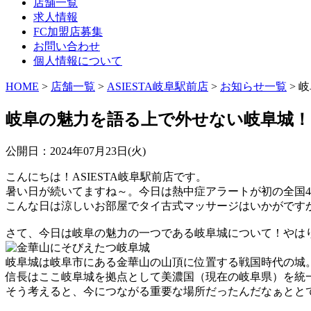
店舗一覧
求人情報
FC加盟店募集
お問い合わせ
個人情報について
HOME
>
店舗一覧
>
ASIESTA岐阜駅前店
>
お知らせ一覧
> 
岐阜の魅力を語る上で外せない岐阜城！
公開日：
2024年07月23日(火)
こんにちは！ASIESTA岐阜駅前店です。
暑い日が続いてますね～。今日は熱中症アラートが初の全国4
こんな日は涼しいお部屋でタイ古式マッサージはいかがです
さて、今日は岐阜の魅力の一つである岐阜城について！やは
岐阜城は岐阜市にある金華山の山頂に位置する戦国時代の城
信長はここ岐阜城を拠点として美濃国（現在の岐阜県）を統
そう考えると、今につながる重要な場所だったんだなぁとと