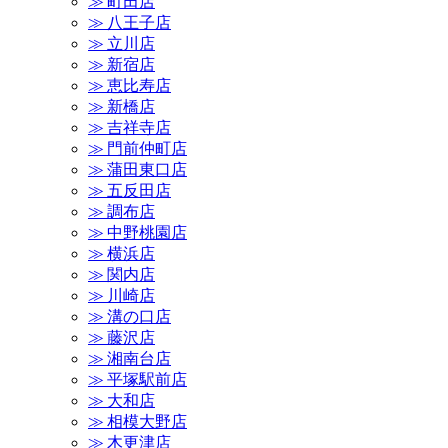
≫ 町田店
≫ 八王子店
≫ 立川店
≫ 新宿店
≫ 恵比寿店
≫ 新橋店
≫ 吉祥寺店
≫ 門前仲町店
≫ 蒲田東口店
≫ 五反田店
≫ 調布店
≫ 中野桃園店
≫ 横浜店
≫ 関内店
≫ 川崎店
≫ 溝の口店
≫ 藤沢店
≫ 湘南台店
≫ 平塚駅前店
≫ 大和店
≫ 相模大野店
≫ 木更津店