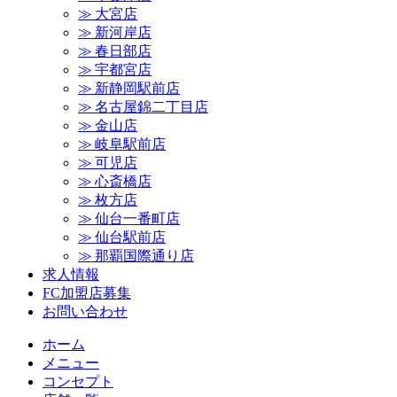
≫ 大宮店
≫ 新河岸店
≫ 春日部店
≫ 宇都宮店
≫ 新静岡駅前店
≫ 名古屋錦二丁目店
≫ 金山店
≫ 岐阜駅前店
≫ 可児店
≫ 心斎橋店
≫ 枚方店
≫ 仙台一番町店
≫ 仙台駅前店
≫ 那覇国際通り店
求人情報
FC加盟店募集
お問い合わせ
ホーム
メニュー
コンセプト