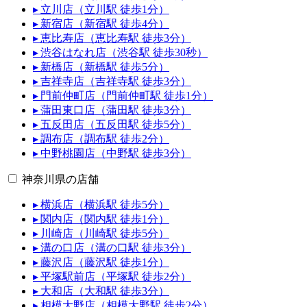
▸ 立川店（立川駅 徒歩1分）
▸ 新宿店（新宿駅 徒歩4分）
▸ 恵比寿店（恵比寿駅 徒歩3分）
▸ 渋谷はなれ店（渋谷駅 徒歩30秒）
▸ 新橋店（新橋駅 徒歩5分）
▸ 吉祥寺店（吉祥寺駅 徒歩3分）
▸ 門前仲町店（門前仲町駅 徒歩1分）
▸ 蒲田東口店（蒲田駅 徒歩3分）
▸ 五反田店（五反田駅 徒歩5分）
▸ 調布店（調布駅 徒歩2分）
▸ 中野桃園店（中野駅 徒歩3分）
神奈川県の店舗
▸ 横浜店（横浜駅 徒歩5分）
▸ 関内店（関内駅 徒歩1分）
▸ 川崎店（川崎駅 徒歩5分）
▸ 溝の口店（溝の口駅 徒歩3分）
▸ 藤沢店（藤沢駅 徒歩1分）
▸ 平塚駅前店（平塚駅 徒歩2分）
▸ 大和店（大和駅 徒歩3分）
▸ 相模大野店（相模大野駅 徒歩2分）