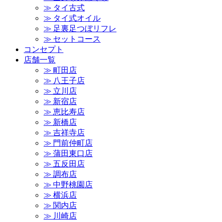
≫ タイ古式
≫ タイ式オイル
≫ 足裏足つぼリフレ
≫ セットコース
コンセプト
店舗一覧
≫ 町田店
≫ 八王子店
≫ 立川店
≫ 新宿店
≫ 恵比寿店
≫ 新橋店
≫ 吉祥寺店
≫ 門前仲町店
≫ 蒲田東口店
≫ 五反田店
≫ 調布店
≫ 中野桃園店
≫ 横浜店
≫ 関内店
≫ 川崎店