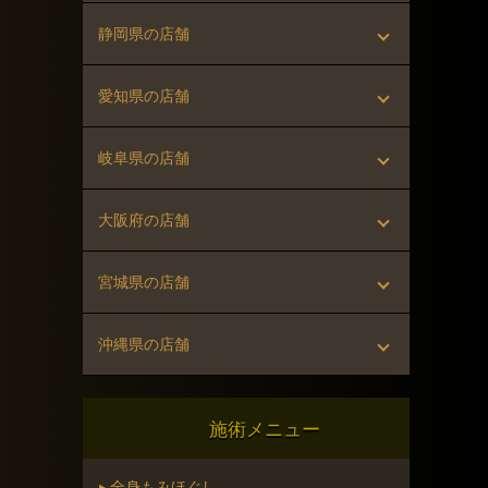
▸ 恵比寿店（恵比寿駅 徒歩3分）
▸ 溝の口店（溝の口駅 徒歩3分）
▸ 新河岸店（新河岸駅 徒歩10分）
▸ 宇都宮店（宇都宮駅 徒歩5分）
静岡県の店舗
▸ 渋谷はなれ店（渋谷駅 徒歩30秒）
▸ 藤沢店（藤沢駅 徒歩1分）
▸ 春日部店（春日部駅 徒歩3分）
▸ 新静岡駅前店（新静岡駅 徒歩1分）
愛知県の店舗
▸ 新橋店（新橋駅 徒歩5分）
▸ 平塚駅前店（平塚駅 徒歩2分）
▸ 名古屋錦二丁目店（丸の内駅 徒歩2分）
岐阜県の店舗
▸ 吉祥寺店（吉祥寺駅 徒歩3分）
▸ 大和店（大和駅 徒歩3分）
▸ 金山店（金山駅 徒歩2分）
▸ 岐阜駅前店（名鉄岐阜駅 徒歩1分）
大阪府の店舗
▸ 門前仲町店（門前仲町駅 徒歩1分）
▸ 相模大野店（相模大野駅 徒歩2分）
▸ 可児店（可児駅 徒歩12分）
▸ 心斎橋店（堺筋本町駅 徒歩5分）
宮城県の店舗
▸ 蒲田東口店（蒲田駅 徒歩3分）
▸ 湘南台店（湘南台駅 徒歩1分）
▸ 枚方店（枚方市駅 徒歩3分）
▸ 仙台一番町店（勾当台公園駅 徒歩2分）
沖縄県の店舗
▸ 五反田店（五反田駅 徒歩5分）
▸ 仙台駅前店（仙台駅 徒歩1分）
▸ 那覇国際通り店（県庁前駅 徒歩3分）
▸ 調布店（調布駅 徒歩2分）
施術メニュー
▸ 中野桃園店（中野駅 徒歩3分）
▸ 全身もみほぐし