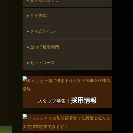
▸ タイ古式
▸ タイ式オイル
▸ 足つぼ足裏専門
▸ セットコース
採用情報
スタッフ募集！