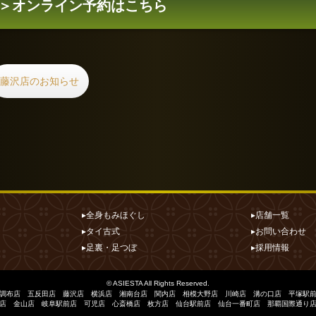
＞
オンライン予約はこちら
藤沢店のお知らせ
▸全身もみほぐし
▸店舗一覧
▸タイ古式
▸お問い合わせ
▸足裏・足つぼ
▸採用情報
©
ASIESTA
All Rights Reserved.
調布店
五反田店
藤沢店
横浜店
湘南台店
関内店
相模大野店
川崎店
溝の口店
平塚駅
店
金山店
岐阜駅前店
可児店
心斎橋店
枚方店
仙台駅前店
仙台一番町店
那覇国際通り