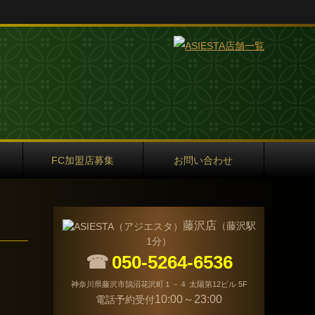
FC加盟店募集
お問い合わせ
藤沢店
（藤沢駅
1分）
☎
050-5264-6536
神奈川県藤沢市鵠沼花沢町１－４ 太陽第12ビル 5F
10:00～23:00
電話予約受付