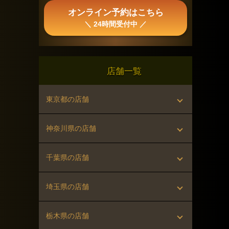
オンライン予約はこちら
＼ 24時間受付中 ／
店舗一覧
東京都の店舗
▸ 町田店（町田駅 徒歩1分）
神奈川県の店舗
▸ 八王子店（八王子駅 徒歩2分）
▸ 横浜店（横浜駅 徒歩5分）
千葉県の店舗
▸ 立川店（立川駅 徒歩1分）
▸ 関内店（関内駅 徒歩1分）
▸ 木更津店（木更津駅 バス10分）
埼玉県の店舗
▸ 新宿店（新宿駅 徒歩4分）
▸ 川崎店（川崎駅 徒歩5分）
▸ 大宮店（大宮駅 徒歩5分）
栃木県の店舗