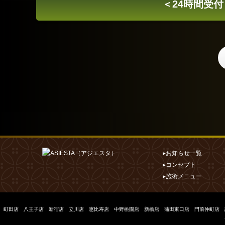
＜24時間受付
▸お知らせ一覧
▸コンセプト
▸施術メニュー
町田店
八王子店
新宿店
立川店
恵比寿店
中野桃園店
新橋店
蒲田東口店
門前仲町店